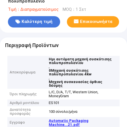
πολυπροπυλένιο
Τιμή：Διαπραγματεύσιμος
MOQ：1 Σετ
Καλύτερη τιμή
Επικοινωνήστε
Περιγραφή Προϊόντων
Ημι αυτόματη μηχανή συσκότισης
πολυπροπυλενίου
,
0Μηχανή συσκότισης
Αποκορύφωμα
πολυπροπυλενίου.4kw
,
Μηχανή συσκευασίας όρθιας
δέσμης
L/C, D/A, T/T, Western Union,
Όροι πληρωμής
MoneyGram
Αριθμό μοντέλου
ES101
Δυνατότητα
100 σύνολο/μήνα
προσφοράς
Automatic Packaging
Εγγραφο
Machine...21.pdf