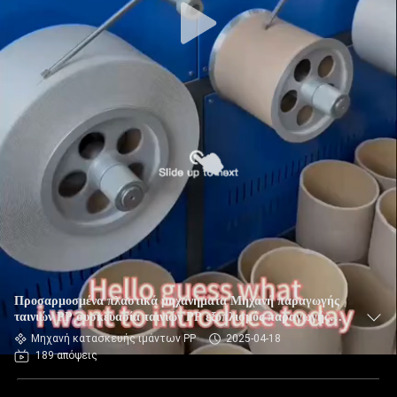
Προσαρμοσμένα πλαστικά μηχανήματα Μηχανή παραγωγής
ταινιών PP συσκευασία ταινιών PP εξοπλισμός παραγωγής
ταινιών PP για εξοπλισμό εκτόξευσης PP υψηλού επιπέδου
Μηχανή κατασκευής ιμάντων PP
2025-04-18
189 απόψεις