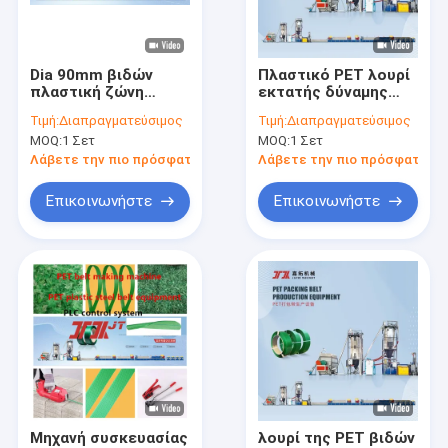
Σχετικά με εμάς
Επισκεψή εργοστασίου
Dia 90mm βιδών
Πλαστικό PET λουρί
πλαστική ζώνη
εκτατής δύναμης
Έλεγχος ποιότητας
συσκευασίας της
850kgs που κάνει τη
Τιμή:
Διαπραγματεύσιμος
Τιμή:
Διαπραγματεύσιμος
PET που
γραμμή παραγωγής
MOQ:
1 Σετ
MOQ:
1 Σετ
κατασκευάζει τη
μηχανών
Επικοινωνήστε μαζί μας
μηχανή το διπλής
Λάβετε την πιο πρόσφατη τιμή
Λάβετε την πιο πρόσφατη τι
κατεύθυνσης
κύλινδρο
Ειδήσεις
Επικοινωνήστε
Επικοινωνήστε
Υποθέσεις
Μηχανή κατασκευής ιμάντων PP
Μηχανή κατασκευής ιμάντων PET
PP Strap Band Extrusion Line
Μηχανή συσκευασίας
λουρί της PET βιδών