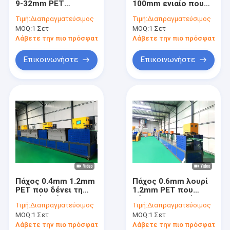
9-32mm PET
100mm ενιαίο που
Γραμμή εξώθησης λουτρών κατοικίδιων ζώων
πλαστική γραμμή
κατασκευάζει τη
Τιμή:
Διαπραγματεύσιμος
Τιμή:
Διαπραγματεύσιμος
παραγωγής ιμάντων
μηχανή τρία την
MOQ:
Δέσιμο της άνεμος μηχανής ζωνών
1 Σετ
MOQ:
1 Σετ
από χάλυβα
παραγωγή 300kgs/H
Λάβετε την πιο πρόσφατη τιμή
Λάβετε την πιο πρόσφατη τι
Αυτοματοποιημένη συσκευή συσκευασίας
Επικοινωνήστε
Επικοινωνήστε
PET που συσκευάζει το λουρί
Ζώνη συσκευασίας PP
ζώνη συσκευασίας που κατασκευάζει τη μηχανή
Μηχανή εκτύπωσης ταινιών συσκευασίας
Μηχανή Ανάγλυφης Πλαστικής Ταινίας
Πάχος 0.4mm 1.2mm
Πάχος 0.6mm λουρί
Μηχανή δοκιμής ελαστικότητας
PET που δένει τη
1.2mm PET που
γραμμή εξώθησης
κάνει τη γραμμή
Τιμή:
Διαπραγματεύσιμος
Τιμή:
Διαπραγματεύσιμος
ζωνών που
εξώθησης ζωνών
Μεταλλουργός οθόνης για την εξάτμιση πλαστικών
MOQ:
1 Σετ
MOQ:
1 Σετ
κατασκευάζει τη
συσκευασίας
μηχανή
μηχανών
Λάβετε την πιο πρόσφατη τιμή
Λάβετε την πιο πρόσφατη τι