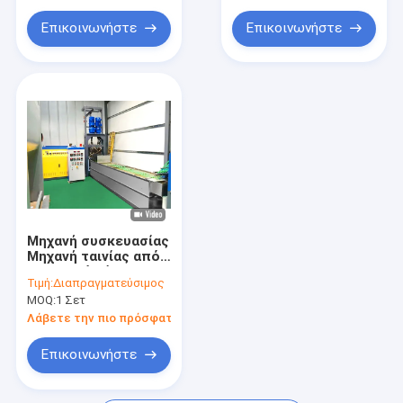
Μέρη μηχανών εξώθησης
Επικοινωνήστε
Επικοινωνήστε
Μηχανή συσκευασίας σχοινιών
Μηχάνημα πνευματικής ταινίας
Μηχανή συσκευασίας
Μηχανή ταινίας από
πλαστικό χάλυβα
Τιμή:
Διαπραγματεύσιμος
PET με μονοβίδα
MOQ:
1 Σετ
Λάβετε την πιο πρόσφατη τιμή
Επικοινωνήστε