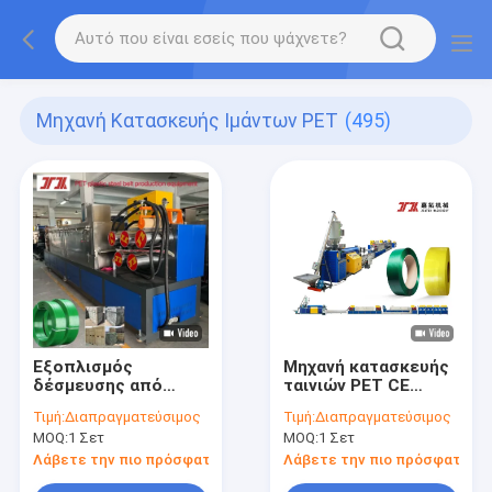
Μηχανή Κατασκευής Ιμάντων PET
(495)
Εξοπλισμός
Μηχανή κατασκευής
δέσμευσης από
ταινιών PET CE
πλαστικό PET 95 kW
200kg/h
Τιμή:
Διαπραγματεύσιμος
Τιμή:
Διαπραγματεύσιμος
MOQ:
1 Σετ
MOQ:
1 Σετ
Λάβετε την πιο πρόσφατη τιμή
Λάβετε την πιο πρόσφατη τι