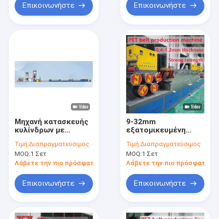
Επικοινωνήστε
Επικοινωνήστε
Μηχανή κατασκευής
9-32mm
κυλίνδρων με
εξατομικευμένη
ιμάντες PET 200 kW
γραμμή παραγωγής
Τιμή:
Διαπραγματεύσιμος
Τιμή:
Διαπραγματεύσιμος
ταινίας συσκευασίας
MOQ:
1 Σετ
MOQ:
1 Σετ
PET με μη
σταματητική αλλαγή
Λάβετε την πιο πρόσφατη τιμή
Λάβετε την πιο πρόσφατη τι
οθόνης
Επικοινωνήστε
Επικοινωνήστε