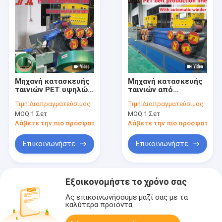
Μηχανή κατασκευής
Μηχανή κατασκευής
ταινιών PET υψηλών
ταινιών από
επιδόσεων για
πλαστικό χάλυβα (3
Τιμή:
Διαπραγματεύσιμος
Τιμή:
Διαπραγματεύσιμος
αυξημένη
γραμμές) 300-
MOQ:
1 Σετ
MOQ:
1 Σετ
παραγωγικότητα
360KGS/h Πύργος
προ-ξήρανσης 4000L
Λάβετε την πιο πρόσφατη τιμή
Λάβετε την πιο πρόσφατη τι
με ISO
Επικοινωνήστε
Επικοινωνήστε
Εξοικονομήστε το χρόνο σας
Ας επικοινωνήσουμε μαζί σας με τα
καλύτερα προϊόντα.