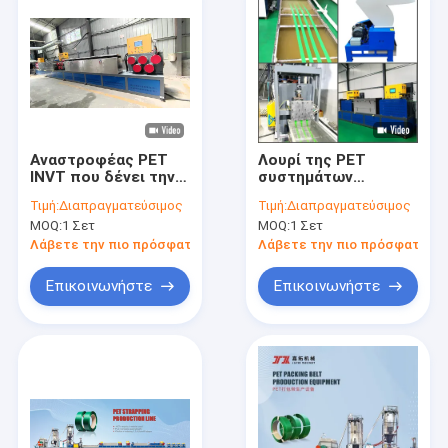
Αναστροφέας PET
Λουρί της PET
INVT που δένει την
συστημάτων
κεραμική τούβλου
ελέγχου PLC που
Τιμή:
Διαπραγματεύσιμος
Τιμή:
Διαπραγματεύσιμος
μηχανημάτων
κάνει το πάχος
MOQ:
1 Σετ
MOQ:
1 Σετ
γραμμών παραγωγής
μηχανών 0.4mm
ζωνών
1.2mm
Λάβετε την πιο πρόσφατη τιμή
Λάβετε την πιο πρόσφατη τι
Επικοινωνήστε
Επικοινωνήστε
Σπίτι
Προϊόντα
Εμφάνιση VR