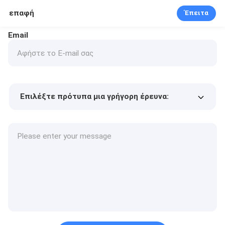
επαφή
Έπειτα
Email
Επιλέξτε πρότυπα μια γρήγορη έρευνα:
Τιμή προϊόντος
Min.order quantity
Vraag een staal aan
Meer details