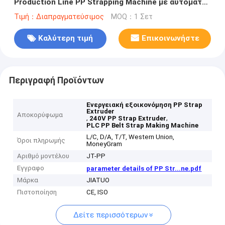
Production Line PP Strapping Machine με αυτόματη
αλλαγή οθόνης
Τιμή：Διαπραγματεύσιμος
MOQ：1 Σετ
Καλύτερη τιμή
Επικοινωνήστε
Περιγραφή Προϊόντων
Ενεργειακή εξοικονόμηση PP Strap
Extruder
Αποκορύφωμα
,
,
240V PP Strap Extruder
PLC PP Belt Strap Making Machine
L/C, D/A, T/T, Western Union,
Όροι πληρωμής
MoneyGram
Αριθμό μοντέλου
JT-PP
Εγγραφο
parameter details of PP Str...ne.pdf
Μάρκα
JIATUO
Πιστοποίηση
CE, ISO
Δείτε περισσότερων