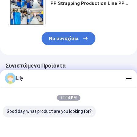
PP Strapping Production Line PP
Strapping Machine με αυτόματη
αλλαγή οθόνης
Να συνεχίσει
Συνιστώμενα Προϊόντα
Lily
11:14 PM
Good day, what product are you looking for?
5-19mm
Προσαρμόσιμη
5-19 mm PP
βιομηχανική γραμμή
γραμμή παραγωγής
Strapping Ban
παραγωγής ταινιών
ιμάντων PP 5-19 mm
Production Li