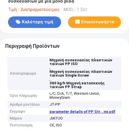
συσκευασιών με μία μόνο βίδα
Τιμή：Διαπραγματεύσιμος
MOQ：1 Σετ
Καλύτερη τιμή
Επικοινωνήστε
Περιγραφή Προϊόντων
Μηχανή συσκευασίας πλαστικών
ταινιών PP ISO
,
Μηχανή συσκευασίας πλαστικών
Αποκορύφωμα
ταινιών Single Screw
,
380 kg/h Μηχανή κατασκευής
ταινιών PP Strap
L/C, D/A, T/T, Western Union,
Όροι πληρωμής
MoneyGram
Αριθμό μοντέλου
JT-PP
Εγγραφο
parameter details of PP Str...ne.pdf
Μάρκα
JIATUO
Πιστοποίηση
CE, ISO