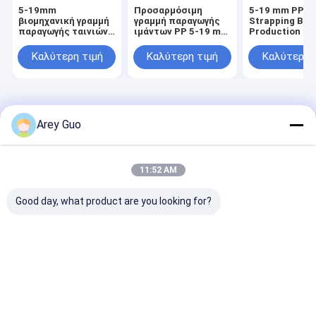
5-19mm
Προσαρμόσιμη
5-19 mm PP
βιομηχανική γραμμή
γραμμή παραγωγής
Strapping Ban
παραγωγής ταινιών
ιμάντων PP 5-19 mm
Production Li
PP με επιλογές μονο
με αυτόματη μηχανή
έλεγχο PLC γι
& διπλής βίδες
περιτύλιξης
ανακυκλωμέν
Καλύτερη τιμή
Καλύτερη τιμή
Καλύτερη 
υλικό
Αρχική
Περίπου
επαφή
Desktop
Σελίδα
εμείς
Site
Arey Guo
Sitemap
Πολιτική απορρήτου
Ποιότητα
Μηχανή κατασκευής ιμάντων PP
Κίνα
εργοστάσιο.Copyright © 2026 SHENZHEN JIATUO PLASTIC
11:52 AM
MACHINERY CO.,LTD. All Rights Reserved.
Good day, what product are you looking for?
Σπίτι
Προϊόντα
Εμφάνιση VR