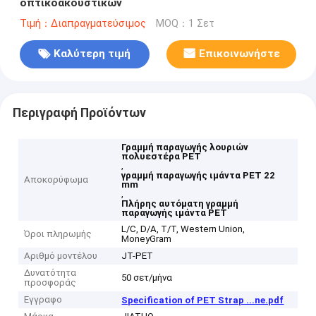
οπτικοακουστικών
Τιμή：Διαπραγματεύσιμος
MOQ：1 Σετ
Καλύτερη τιμή
Επικοινωνήστε
Περιγραφή Προϊόντων
Γραμμή παραγωγής λουριών
πολυεστέρα PET
,
γραμμή παραγωγής ιμάντα PET 22
Αποκορύφωμα
mm
,
Πλήρης αυτόματη γραμμή
παραγωγής ιμάντα PET
L/C, D/A, T/T, Western Union,
Όροι πληρωμής
MoneyGram
Αριθμό μοντέλου
JT-PET
Δυνατότητα
50 σετ/μήνα
προσφοράς
Εγγραφο
Specification of PET Strap ...ne.pdf