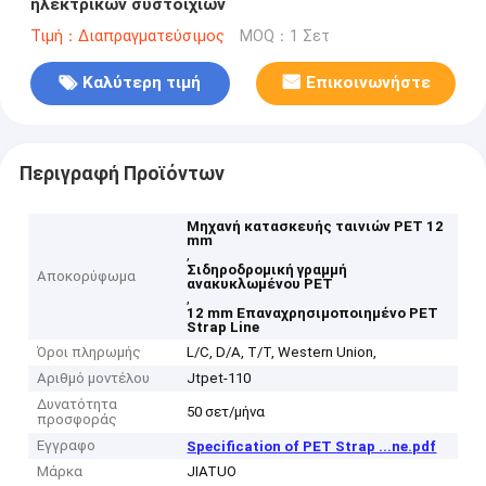
ηλεκτρικών συστοιχιών
Τιμή：Διαπραγματεύσιμος
MOQ：1 Σετ
Καλύτερη τιμή
Επικοινωνήστε
Περιγραφή Προϊόντων
Μηχανή κατασκευής ταινιών PET 12
mm
,
Σιδηροδρομική γραμμή
Αποκορύφωμα
ανακυκλωμένου PET
,
12 mm Επαναχρησιμοποιημένο PET
Strap Line
Όροι πληρωμής
L/C, D/A, T/T, Western Union,
Αριθμό μοντέλου
Jtpet-110
Δυνατότητα
50 σετ/μήνα
προσφοράς
Εγγραφο
Specification of PET Strap ...ne.pdf
Μάρκα
JIATUO