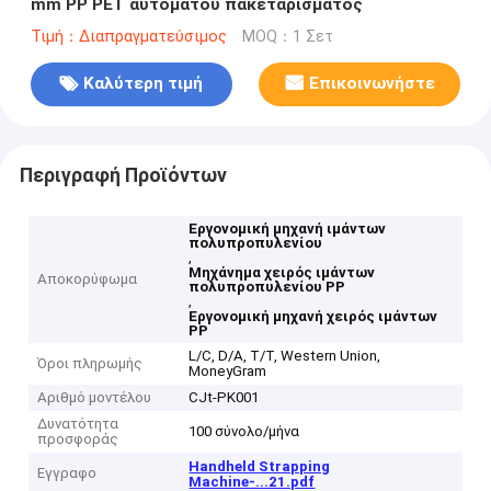
mm PP PET αυτόματου πακεταρίσματος
Τιμή：Διαπραγματεύσιμος
MOQ：1 Σετ
Καλύτερη τιμή
Επικοινωνήστε
Περιγραφή Προϊόντων
Εργονομική μηχανή ιμάντων
πολυπροπυλενίου
,
Μηχάνημα χειρός ιμάντων
Αποκορύφωμα
πολυπροπυλενίου PP
,
Εργονομική μηχανή χειρός ιμάντων
PP
L/C, D/A, T/T, Western Union,
Όροι πληρωμής
MoneyGram
Αριθμό μοντέλου
CJt-PK001
Δυνατότητα
100 σύνολο/μήνα
προσφοράς
Handheld Strapping
Εγγραφο
Machine-...21.pdf