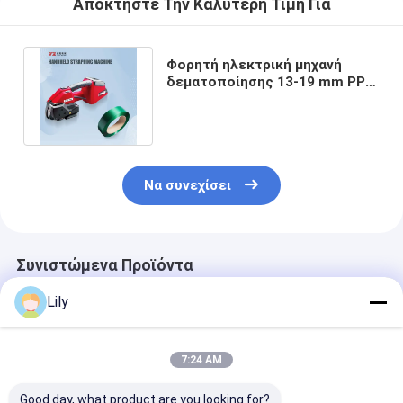
Αποκτήστε Την Καλύτερη Τιμή Για
Φορητή ηλεκτρική μηχανή
δεματοποίησης 13-19 mm PP
PET αυτόματου
πακεταρίσματος
Να συνεχίσει
Συνιστώμενα Προϊόντα
Lily
7:24 AM
Good day, what product are you looking for?