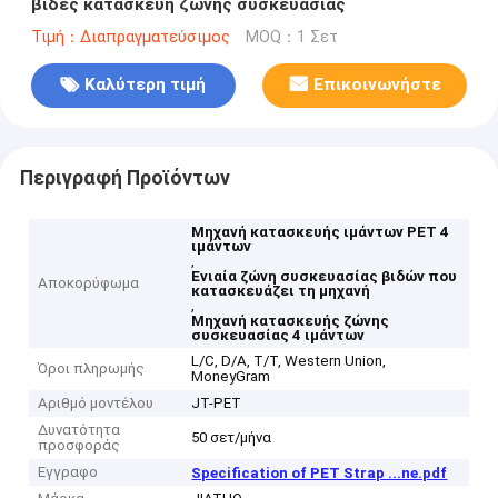
βίδες κατασκευή ζώνης συσκευασίας
Τιμή：Διαπραγματεύσιμος
MOQ：1 Σετ
Καλύτερη τιμή
Επικοινωνήστε
Περιγραφή Προϊόντων
Μηχανή κατασκευής ιμάντων PET 4
ιμάντων
,
Ενιαία ζώνη συσκευασίας βιδών που
Αποκορύφωμα
κατασκευάζει τη μηχανή
,
Μηχανή κατασκευής ζώνης
συσκευασίας 4 ιμάντων
L/C, D/A, T/T, Western Union,
Όροι πληρωμής
MoneyGram
Αριθμό μοντέλου
JT-PET
Δυνατότητα
50 σετ/μήνα
προσφοράς
Εγγραφο
Specification of PET Strap ...ne.pdf