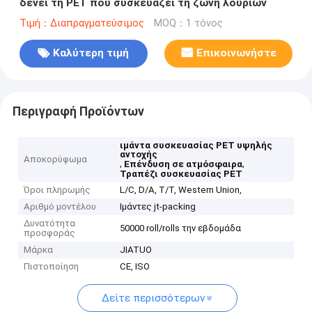
δένει τη PET που συσκευάζει τη ζώνη λουριών
Τιμή：Διαπραγματεύσιμος
MOQ：1 τόνος
Καλύτερη τιμή
Επικοινωνήστε
Περιγραφή Προϊόντων
ιμάντα συσκευασίας PET υψηλής
αντοχής
Αποκορύφωμα
,
,
Επένδυση σε ατμόσφαιρα
Τραπέζι συσκευασίας PET
Όροι πληρωμής
L/C, D/A, T/T, Western Union,
Αριθμό μοντέλου
Ιμάντες jt-packing
Δυνατότητα
50000 roll/rolls την εβδομάδα
προσφοράς
Μάρκα
JIATUO
Πιστοποίηση
CE, ISO
Δείτε περισσότερων