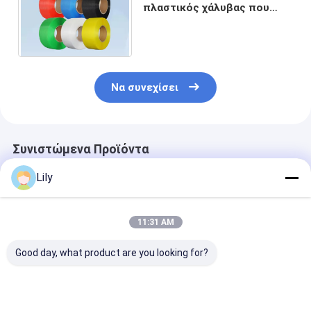
πλαστικός χάλυβας που
δένει τη PET που
συσκευάζει τη ζώνη
λουριών
Να συνεχίσει
Συνιστώμενα Προϊόντα
Lily
11:31 AM
Good day, what product are you looking for?
Αυτοματοποιημένες
Μεταλλικό
Προσαρμογή Τ
ζώνες από χάλυβα,
πετρέλαιο
PET Συσκευασ
πλαστικό PET και
φορτίου