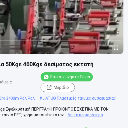
α 50Kgs 460Kgs δεσίματος εκτατή
Επικοινωνήστε Τώρα
πόψεις
Μερίδιο
0m 3400m Ρολ Ρολ
#
JIATUO Πλαστικές ταινίες συσκευασίας
0Kgs Εφελκυστική ΠΕΡΙΓΡΑΦΗ ΠΡΟΪΟΝΤΟΣ ΣΧΕΤΙΚΑ ΜΕ ΤΟΝ
αινία PET, χρησιμοποιείται όταν...
Δείτε περισσότερα