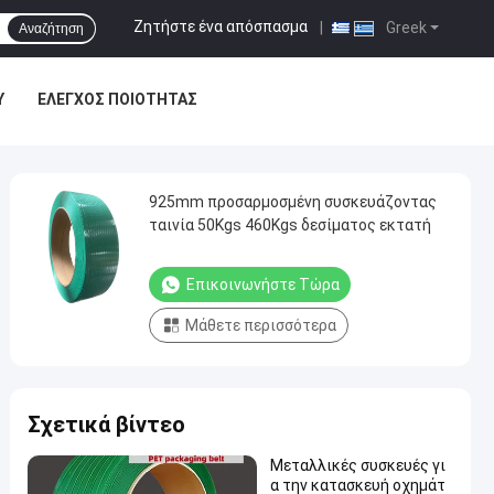
Ζητήστε ένα απόσπασμα
|
Greek
Αναζήτηση
Υ
ΈΛΕΓΧΟΣ ΠΟΙΌΤΗΤΑΣ
925mm προσαρμοσμένη συσκευάζοντας
ταινία 50Kgs 460Kgs δεσίματος εκτατή
Επικοινωνήστε Τώρα
Μάθετε περισσότερα
Σχετικά βίντεο
Μεταλλικές συσκευές γι
α την κατασκευή οχημάτ