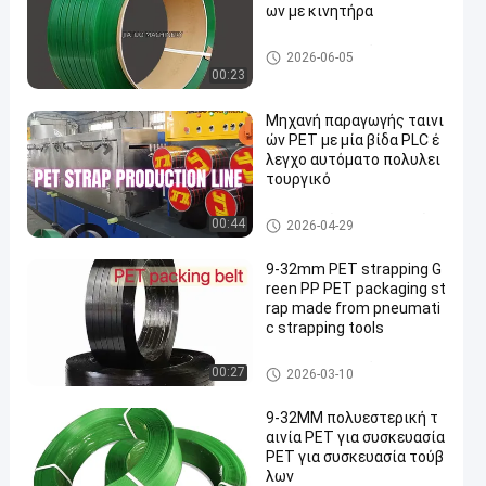
ων με κινητήρα
PET που συσκευάζει το λουρ
2026-06-05
ί
00:23
Μηχανή παραγωγής ταινι
ών PET με μία βίδα PLC έ
λεγχο αυτόματο πολυλει
τουργικό
Γραμμή εξώθησης λουτρών
00:44
2026-04-29
κατοικίδιων ζώων
9-32mm PET strapping G
reen PP PET packaging st
rap made from pneumati
c strapping tools
PET που συσκευάζει το λουρ
00:27
2026-03-10
ί
9-32MM πολυεστερική τ
αινία PET για συσκευασία
PET για συσκευασία τούβ
λων