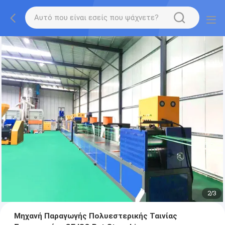
2
/
3
Μηχανή Παραγωγής Πολυεστερικής Ταινίας