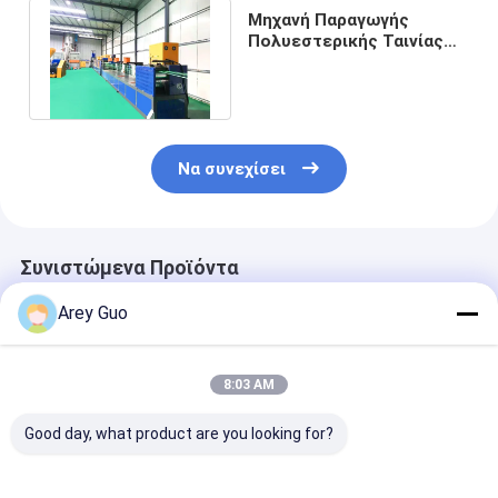
Μηχανή Παραγωγής
Πολυεστερικής Ταινίας
Συσκευασίας CE ISO Pet
Strap Line
Να συνεχίσει
Συνιστώμενα Προϊόντα
Arey Guo
8:03 AM
Good day, what product are you looking for?
Ηλεκτρική
Μηχανή παραγωγής
Υψηλής ταχύτ