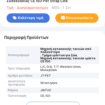
Συσκευασίας CE ISO Pet Strap Line
Τιμή：Διαπραγματεύσιμος
MOQ：1 Σετ
Καλύτερη τιμή
Επικοινωνήστε
Περιγραφή Προϊόντων
Μηχανή κατασκευής ταινιών από
πολυεστέρα
Αποκορύφωμα
,
,
Τμήμα ιμάντων για ζώα
Μηχανή κατασκευής ταινιών ιμάντα
CE ISO
L/C, D/A, T/T, Western Union,
Όροι πληρωμής
MoneyGram
Αριθμό μοντέλου
JT-PET
Δυνατότητα
50 σετ/μήνα
προσφοράς
Μάρκα
JIATUO
Πιστοποίηση
CE, ISO