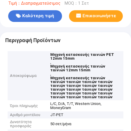
Τιμή：Διαπραγματεύσιμος
MOQ：1 Σετ
Καλύτερη τιμή
Επικοινωνήστε
Περιγραφή Προϊόντων
Μηχανή κατασκευής ταινιών PET
12mm 15mm
,
Μηχανή κατασκευής ταινιών
ταινιών 12mm 15mm
,
Αποκορύφωμα
Μηχανή κατασκευής ταινιών
ταινιών ταινιών ταινιών ταινιών
ταινιών ταινιών ταινιών ταινιών
ταινιών ταινιών ταινιών ταινιών
ταινιών ταινιών ταινιών ταινιών
ταινιών ταινιών ταινιών ταινιών
L/C, D/A, T/T, Western Union,
Όροι πληρωμής
MoneyGram
Αριθμό μοντέλου
JT-PET
Δυνατότητα
50 σετ/μήνα
προσφοράς