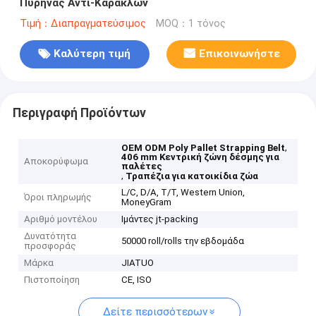
Πυρήνας Αντι-Καρακλών
Τιμή：Διαπραγματεύσιμος
MOQ：1 τόνος
Καλύτερη τιμή
Επικοινωνήστε
Περιγραφή Προϊόντων
,
OEM ODM Poly Pallet Strapping Belt
406 mm Κεντρική ζώνη δέσμης για
Αποκορύφωμα
παλέτες
,
Τραπέζια για κατοικίδια ζώα
L/C, D/A, T/T, Western Union,
Όροι πληρωμής
MoneyGram
Αριθμό μοντέλου
Ιμάντες jt-packing
Δυνατότητα
50000 roll/rolls την εβδομάδα
προσφοράς
Μάρκα
JIATUO
Πιστοποίηση
CE, ISO
Δείτε περισσότερων