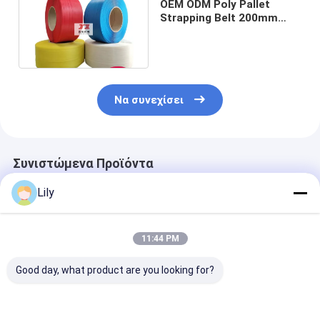
OEM ODM Poly Pallet
Strapping Belt 200mm
406mm Πυρήνας Αντι-
Καρακλών
Να συνεχίσει
Συνιστώμενα Προϊόντα
Lily
11:44 PM
Good day, what product are you looking for?
Αυτοματοποιημένες
Μεταλλικό
Προσαρμογή Τ
ζώνες από χάλυβα,
πετρέλαιο
PET Συσκευασ