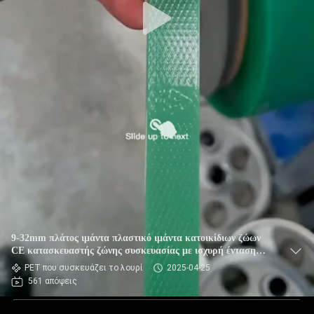
9-32mm πλάτος ιμάντα πλαστικό ιμάντα κατοικίδιων ζώων
CE κατασκευαστής ζώνης συσκευασίας με ισχυρή ένταση
χρήση βαρύ φορτίο συσκευασία
PET που συσκευάζει το λουρί
2025-04-25
561 απόψεις