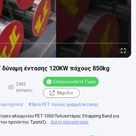
T δύναμη έντασης 120KW πάχους 850kg
Επικοινωνήστε Τώρα
2455
απόψεις
Μερίδιο
νιών σχοινίς
#
3pcs PET ταινίες γραμμή έκτασης
ίνγκο αλουμινίου PET-1050 Πολυεστέρας Strapping Band για
του προϊόντος Τραπέζι...
Δείτε περισσότερα