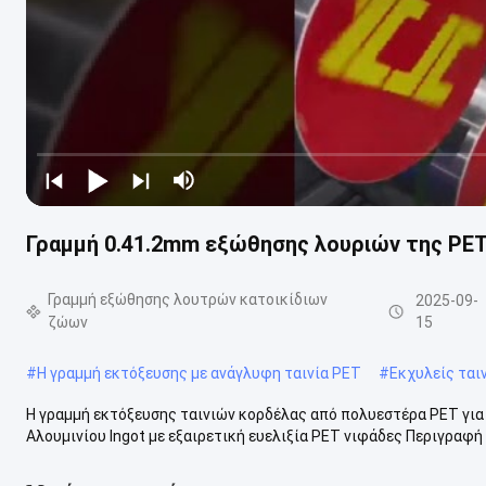
Γραμμή 0.41.2mm εξώθησης λουριών της PE
Γραμμή εξώθησης λουτρών κατοικίδιων
2025-09-
ζώων
15
#
Η γραμμή εκτόξευσης με ανάγλυφη ταινία PET
#
Εκχυλείς ται
Η γραμμή εκτόξευσης ταινιών κορδέλας από πολυεστέρα PET για 
Αλουμινίου Ingot με εξαιρετική ευελιξία PET νιφάδες Περιγραφή 