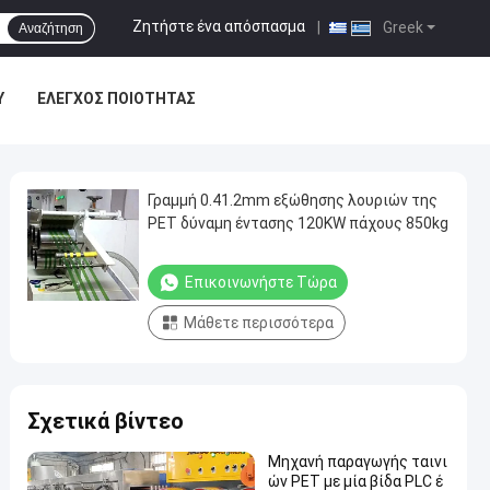
Ζητήστε ένα απόσπασμα
|
Greek
Αναζήτηση
Υ
ΈΛΕΓΧΟΣ ΠΟΙΌΤΗΤΑΣ
Γραμμή 0.41.2mm εξώθησης λουριών της
PET δύναμη έντασης 120KW πάχους 850kg
Επικοινωνήστε Τώρα
Μάθετε περισσότερα
Σχετικά βίντεο
Μηχανή παραγωγής ταινι
ών PET με μία βίδα PLC έ