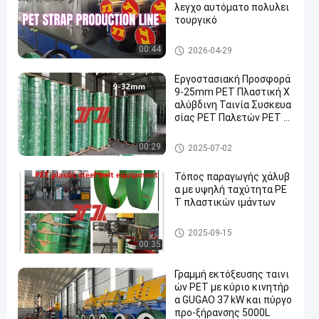
λεγχο αυτόματο πολυλει
τουργικό
Γραμμή εξώθησης λουτρών
00:44
2026-04-29
κατοικίδιων ζώων
Εργοστασιακή Προσφορά
9-25mm PET Πλαστική Χ
αλύβδινη Ταινία Συσκευα
σίας PET Παλετών PET Χ
αλύβδινη Ταινία Συσκευα
σίας για Πνευματική Μηχ
PET που συσκευάζει το λουρ
00:29
2025-07-02
ανή Συσκευασίας Αυτόμα
ί
της Σύνδεσης
Τόπος παραγωγής χάλυβ
α με υψηλή ταχύτητα PE
T πλαστικών ιμάντων
Μηχανή κατασκευής ιμάντω
2025-09-15
ν PET
00:35
Γραμμή εκτόξευσης ταινι
ών PET με κύριο κινητήρ
α GUGAO 37 kW και πύργο
προ-ξήρανσης 5000L