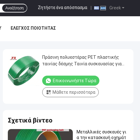
Ζητήστε ένα απόσπασμα
|
Greek
Αναζήτηση
Υ
ΈΛΕΓΧΟΣ ΠΟΙΌΤΗΤΑΣ
Πράσινη πολυεστέρας PET πλαστικής
ταινίας δέσμης Ταινία συσκευασίας για
χειροκίνητο κουτί συσκευασίας
Επικοινωνήστε Τώρα
Μάθετε περισσότερα
Σχετικά βίντεο
Μεταλλικές συσκευές γι
α την κατασκευή οχημάτ