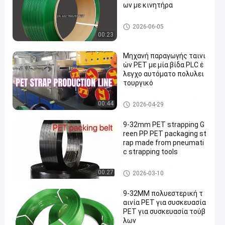
ων με κινητήρα
PET που συσκευάζει το λουρ
2026-06-05
ί
00:23
Μηχανή παραγωγής ταινι
ών PET με μία βίδα PLC έ
λεγχο αυτόματο πολυλει
τουργικό
Γραμμή εξώθησης λουτρών
00:44
2026-04-29
κατοικίδιων ζώων
9-32mm PET strapping G
reen PP PET packaging st
rap made from pneumati
c strapping tools
PET που συσκευάζει το λουρ
00:27
2026-03-10
ί
9-32MM πολυεστερική τ
αινία PET για συσκευασία
PET για συσκευασία τούβ
λων