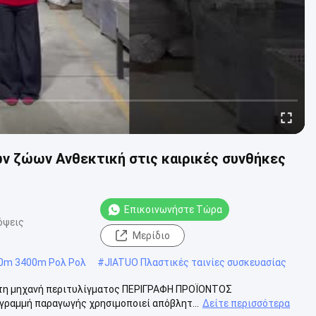
ν ζώων Ανθεκτική στις καιρικές συνθήκες
Επικοινωνήστε Τώρα
όψεις
Μερίδιο
0m 3400m Ρολ Ρολ
#
JIATUO Πλαστικές ταινίες συσκευασίας
ματη μηχανή περιτυλίγματος ΠΕΡΙΓΡΑΦΗ ΠΡΟΪΟΝΤΟΣ
γραμμή παραγωγής χρησιμοποιεί απόβλητ...
Δείτε περισσότερα