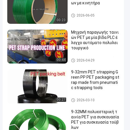
ων με κινητήρα
PET που συσκευάζει το λουρ
2026-06-05
ί
00:23
Μηχανή παραγωγής ταινι
ών PET με μία βίδα PLC έ
λεγχο αυτόματο πολυλει
τουργικό
Γραμμή εξώθησης λουτρών
00:44
2026-04-29
κατοικίδιων ζώων
9-32mm PET strapping G
reen PP PET packaging st
rap made from pneumati
c strapping tools
PET που συσκευάζει το λουρ
00:27
2026-03-10
ί
9-32MM πολυεστερική τ
αινία PET για συσκευασία
PET για συσκευασία τούβ
λων