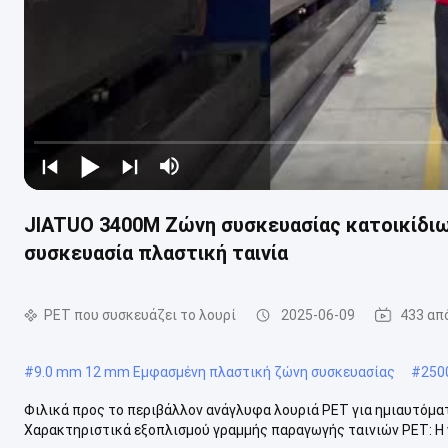
JIATUO 3400M Ζώνη συσκευασίας κατοικίδιω
συσκευασία πλαστική ταινία
PET που συσκευάζει το λουρί
2025-06-09
433 απ
#
9.0 mm 12 mm Εμφασμένη πλαστική ζώνη συσκευασίας
#
250
Φιλικά προς το περιβάλλον ανάγλυφα λουριά PET για ημιαυτό
Χαρακτηριστικά εξοπλισμού γραμμής παραγωγής ταινιών PET: Η 