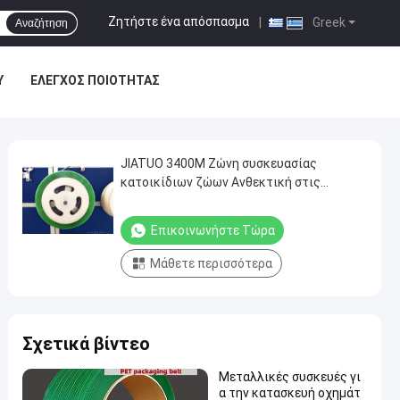
Ζητήστε ένα απόσπασμα
|
Greek
Αναζήτηση
Υ
ΈΛΕΓΧΟΣ ΠΟΙΌΤΗΤΑΣ
JIATUO 3400M Ζώνη συσκευασίας
κατοικίδιων ζώων Ανθεκτική στις
καιρικές συνθήκες συσκευασία πλαστική
ταινία
Επικοινωνήστε Τώρα
Μάθετε περισσότερα
Σχετικά βίντεο
Μεταλλικές συσκευές γι
α την κατασκευή οχημάτ