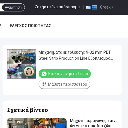
Ζητήστε ένα απόσπασμα
|
Greek
Αναζήτηση
Υ
ΈΛΕΓΧΟΣ ΠΟΙΌΤΗΤΑΣ
Μηχανήματα εκτόξευσης 9-32 mm PET
Steel Strip Production Line Εξοπλισμός
εκτόξευσης PET για την παραγωγή 100%
συντριβέντων υλικών PET
Επικοινωνήστε Τώρα
Μάθετε περισσότερα
Σχετικά βίντεο
Μηχανή παραγωγής ταινι
ών για κατοικίδια ζώα