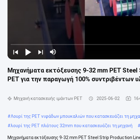
Μηχανήματα εκτόξευσης 9-32 mm PET Steel S
PET για την παραγωγή 100% συντριβέντων υ
Μηχανή κατασκευής ιμάντων PET
2025-06-02
16
#
Λουρί της PET νιφάδων μπουκαλιών που κατασκευάζει τη μηχ
#
λουρί της PET πλάτους 32mm που κατασκευάζει τη μηχανή
Μηχανήματα εκτόξευσης 9-32 mm PET Steel Strip Production Li