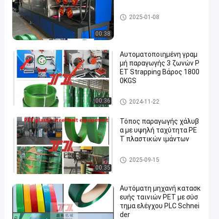
Μηχανή κατασκευής ιμάντω
2025-01-08
ν PET
00:38
Αυτοματοποιημένη γραμ
μή παραγωγής 3 ζωνών P
ET Strapping Βάρος 1800
0KGS
Μηχανή κατασκευής ιμάντω
00:36
2024-11-22
ν PET
Τόπος παραγωγής χάλυβ
α με υψηλή ταχύτητα PE
T πλαστικών ιμάντων
Μηχανή κατασκευής ιμάντω
2025-09-15
ν PET
00:35
Αυτόματη μηχανή κατασκ
ευής ταινιών PET με σύσ
τημα ελέγχου PLC Schnei
der