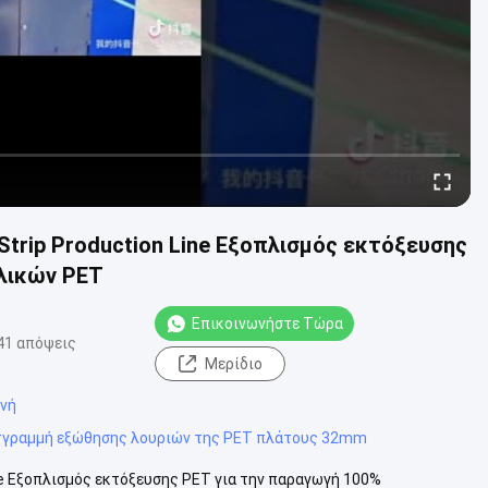
trip Production Line Εξοπλισμός εκτόξευσης
λικών PET
Επικοινωνήστε Τώρα
41 απόψεις
Μερίδιο
ανή
#
γραμμή εξώθησης λουριών της PET πλάτους 32mm
ne Εξοπλισμός εκτόξευσης PET για την παραγωγή 100%