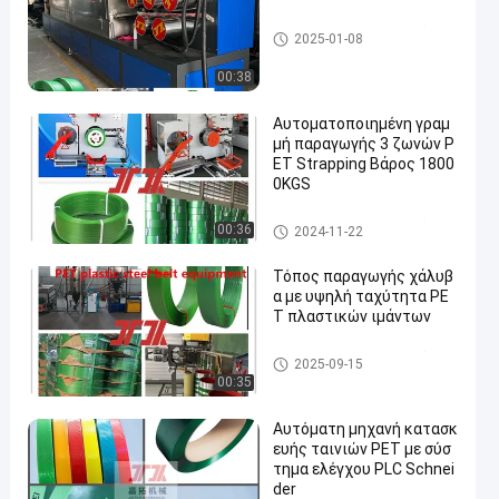
Μηχανή κατασκευής ιμάντω
2025-01-08
ν PET
00:38
Αυτοματοποιημένη γραμ
μή παραγωγής 3 ζωνών P
ET Strapping Βάρος 1800
0KGS
Μηχανή κατασκευής ιμάντω
00:36
2024-11-22
ν PET
Τόπος παραγωγής χάλυβ
α με υψηλή ταχύτητα PE
T πλαστικών ιμάντων
Μηχανή κατασκευής ιμάντω
2025-09-15
ν PET
00:35
Αυτόματη μηχανή κατασκ
ευής ταινιών PET με σύσ
τημα ελέγχου PLC Schnei
der