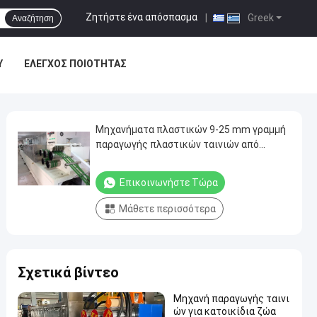
Ζητήστε ένα απόσπασμα
|
Greek
Αναζήτηση
Υ
ΈΛΕΓΧΟΣ ΠΟΙΌΤΗΤΑΣ
Μηχανήματα πλαστικών 9-25 mm γραμμή
παραγωγής πλαστικών ταινιών από
χάλυβα PET εξοπλισμός εκτόξευσης PET
για την παραγωγή 100% φιαλών
Επικοινωνήστε Τώρα
Μάθετε περισσότερα
Σχετικά βίντεο
Μηχανή παραγωγής ταινι
ών για κατοικίδια ζώα