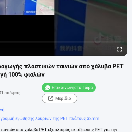
αγωγής πλαστικών ταινιών από χάλυβα PET
ωγή 100% φιαλών
Επικοινωνήστε Τώρα
41 απόψεις
Μερίδιο
ανή
#
γραμμή εξώθησης λουριών της PET πλάτους 32mm
αινιών από χάλυβα PET εξοπλισμός εκτόξευσης PET για την