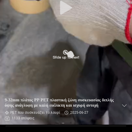
9-32mm πλάτος PP PET πλαστική ζώνη συσκευασίας διπλής
όψης ανάγλυφη με καλή ευέλικτη και ισχυρή αντοχή
PET που συσκευάζει το λουρί
2025-06-27
1133 απόψεις