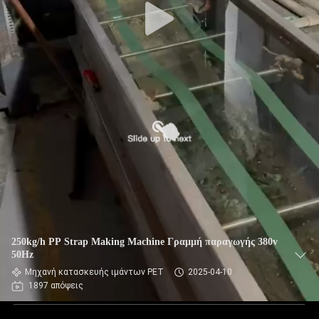
250kg/h PP Strap Making Machine Γραμμή παραγωγής 380v
50Hz
Μηχανή κατασκευής ιμάντων PET
2025-04-10
1897 απόψεις