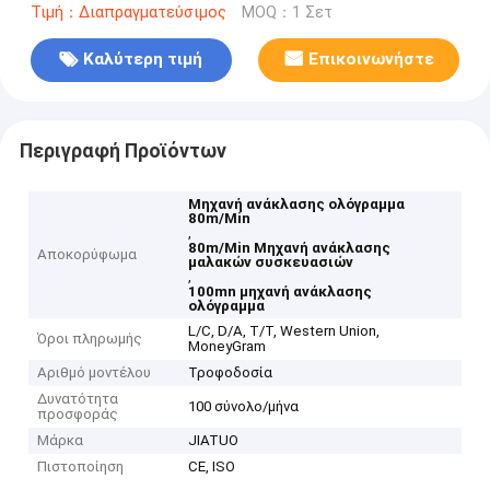
Τιμή：Διαπραγματεύσιμος
MOQ：1 Σετ
Καλύτερη τιμή
Επικοινωνήστε
Περιγραφή Προϊόντων
Μηχανή ανάκλασης ολόγραμμα
80m/Min
,
80m/Min Μηχανή ανάκλασης
Αποκορύφωμα
μαλακών συσκευασιών
,
100mn μηχανή ανάκλασης
ολόγραμμα
L/C, D/A, T/T, Western Union,
Όροι πληρωμής
MoneyGram
Αριθμό μοντέλου
Τροφοδοσία
Δυνατότητα
100 σύνολο/μήνα
προσφοράς
Μάρκα
JIATUO
Πιστοποίηση
CE, ISO