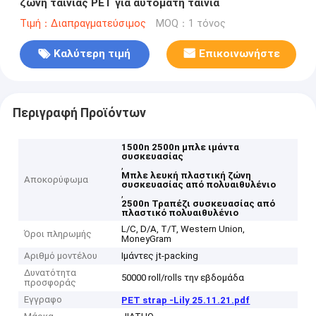
ζώνη ταινίας PET για αυτόματη ταινία
Τιμή：Διαπραγματεύσιμος
MOQ：1 τόνος
Καλύτερη τιμή
Επικοινωνήστε
Περιγραφή Προϊόντων
1500n 2500n μπλε ιμάντα
συσκευασίας
,
Μπλε λευκή πλαστική ζώνη
Αποκορύφωμα
συσκευασίας από πολυαιθυλένιο
,
2500n Τραπέζι συσκευασίας από
πλαστικό πολυαιθυλένιο
L/C, D/A, T/T, Western Union,
Όροι πληρωμής
MoneyGram
Αριθμό μοντέλου
Ιμάντες jt-packing
Δυνατότητα
50000 roll/rolls την εβδομάδα
προσφοράς
Εγγραφο
PET strap -Lily 25.11.21.pdf