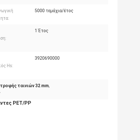
γωγική
5000 τεμάχια/έτος
τητα:
1 Έτος
ση:
3920690000
ός Hs:
τροφής ταινιών 32 mm
,
ν
άντες PET/PP