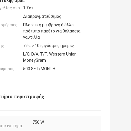
τολής Όροι:
ελίας min:
1 Σετ
Διαπραγματεύσιμος
ομέρειες:
Πλαστική μεμβράνη ή άλλο
πρότυπο πακέτο για θαλάσσια
ναυτιλία
ης:
7 έως 10 εργάσιμες ημέρες
L/C, D/A, T/T, Western Union,
MoneyGram
σφοράς:
500 SET/MONTH
στήριο περιστροφής
750 W
η κινητήρα: