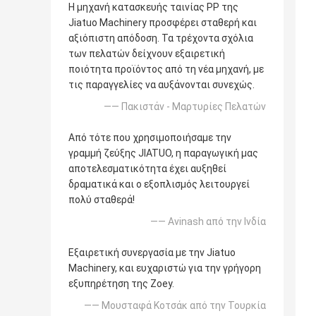
Η μηχανή κατασκευής ταινίας PP της
Jiatuo Machinery προσφέρει σταθερή και
αξιόπιστη απόδοση. Τα τρέχοντα σχόλια
των πελατών δείχνουν εξαιρετική
ποιότητα προϊόντος από τη νέα μηχανή, με
τις παραγγελίες να αυξάνονται συνεχώς.
—— Πακιστάν - Μαρτυρίες Πελατών
Από τότε που χρησιμοποιήσαμε την
γραμμή ζεύξης JIATUO, η παραγωγική μας
αποτελεσματικότητα έχει αυξηθεί
δραματικά και ο εξοπλισμός λειτουργεί
πολύ σταθερά!
—— Avinash από την Ινδία
Εξαιρετική συνεργασία με την Jiatuo
Machinery, και ευχαριστώ για την γρήγορη
εξυπηρέτηση της Zoey.
—— Μουσταφά Κοτσάκ από την Τουρκία