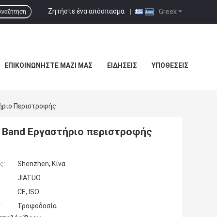
Ζητήστε ένα απόσπασμα
|
Greek
Αναζήτηση
ΕΠΙΚΟΙΝΩΝΉΣΤΕ ΜΑΖΊ ΜΑΣ
ΕΙΔΉΣΕΙΣ
ΥΠΟΘΈΣΕΙΣ
ήριο Περιστροφής
p Band Εργαστήριο περιστροφής
ς:
Shenzhen, Κίνα
JIATUO
CE, ISO
:
Τροφοδοσία