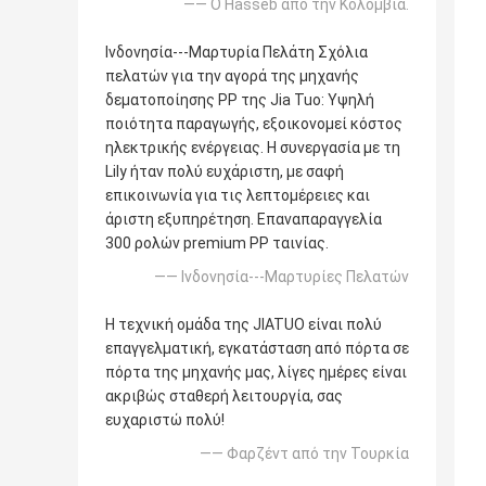
—— Ο Hasseb από την Κολομβία.
Ινδονησία---Μαρτυρία Πελάτη Σχόλια
πελατών για την αγορά της μηχανής
δεματοποίησης PP της Jia Tuo: Υψηλή
ποιότητα παραγωγής, εξοικονομεί κόστος
ηλεκτρικής ενέργειας. Η συνεργασία με τη
Lily ήταν πολύ ευχάριστη, με σαφή
επικοινωνία για τις λεπτομέρειες και
άριστη εξυπηρέτηση. Επαναπαραγγελία
300 ρολών premium PP ταινίας.
—— Ινδονησία---Μαρτυρίες Πελατών
Η τεχνική ομάδα της JIATUO είναι πολύ
επαγγελματική, εγκατάσταση από πόρτα σε
πόρτα της μηχανής μας, λίγες ημέρες είναι
ακριβώς σταθερή λειτουργία, σας
ευχαριστώ πολύ!
—— Φαρζέντ από την Τουρκία