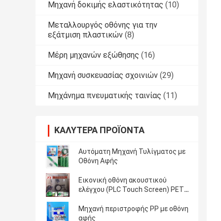
Μηχανή δοκιμής ελαστικότητας
(10)
Μεταλλουργός οθόνης για την
εξάτμιση πλαστικών
(8)
Μέρη μηχανών εξώθησης
(16)
Μηχανή συσκευασίας σχοινιών
(29)
Μηχάνημα πνευματικής ταινίας
(11)
ΚΑΛΎΤΕΡΑ ΠΡΟΪΌΝΤΑ
Αυτόματη Μηχανή Τυλίγματος με
Οθόνη Αφής
Εικονική οθόνη ακουστικού
ελέγχου (PLC Touch Screen) PET
Strapping Automatic Winder Max
Winding Weight
Μηχανή περιστροφής PP με οθόνη
αφής