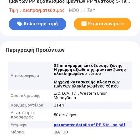
ιμάντων PP εξοπλισμός ιμάντων PP πλάτους 5-19
mm
Τιμή：Διαπραγματεύσιμος
MOQ：1 Σετ
Καλύτερη τιμή
Επικοινωνήστε
Περιγραφή Προϊόντων
,
32 mm γραμμή εκτόξευσης ζώνης
Η γραμμή εξώθησης ιμάντων ζώνης
ολοκληρωμένου τύπου
Αποκορύφωμα
,
Μηχανή κατασκευής πλαστικών
ιμάντων ολοκληρωμένου τύπου
L/C, D/A, T/T, Western Union,
Όροι πληρωμής
MoneyGram
Αριθμό μοντέλου
JT-PP
Δυνατότητα
50 σετ/μήνα
προσφοράς
Εγγραφο
parameter details of PP Str...ne.pdf
Μάρκα
JIATUO