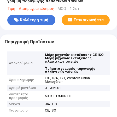
γραμμή παραγωγής πλαστικών ταινιών
Τιμή：Διαπραγματεύσιμος
MOQ：1 Σετ
Καλύτερη τιμή
Επικοινωνήστε
Περιγραφή Προϊόντων
,
Μέρη μηχανών εκτόξευσης CE ISO
Μέρη μηχανών εκτόξευσης
πλαστικών ταινιών
Αποκορύφωμα
,
Τμήματα γραμμών παραγωγής
πλαστικών ταινιών
L/C, D/A, T/T, Western Union,
Όροι πληρωμής
MoneyGram
Αριθμό μοντέλου
JT-AM001
Δυνατότητα
500 SET/MONTH
προσφοράς
Μάρκα
JIATUO
Πιστοποίηση
CE, ISO