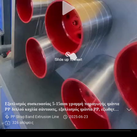
Εξοπλισμός συσκευασίας 5-15mm γραμμή παραγωγής ιμάντα
PP διπλού κοχλία σάντουιτς, εξοπλισμός ιμάντα PP, εξωθητής
PP για σύστημα ελέγχου PLC
PP Strap Band Extrusion Line
2025-06-23
326 απόψεις