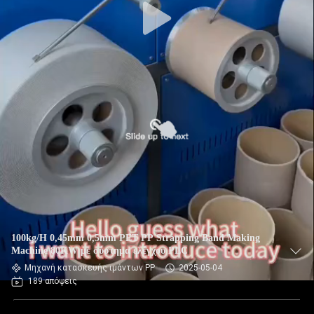
100kg/H 0,45mm 0,5mm PET PP Strapping Band Making
Machine 80KW με σύστημα ελέγχου PLC
Μηχανή κατασκευής ιμάντων PP
2025-05-04
189 απόψεις