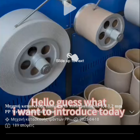
Μηχανή κατασκευής ταινιών από πολυπροπυλένιο 0,4-1,2 mm
PP Strap Production Line
Μηχανή κατασκευής ιμάντων PP
2025-04-10
189 απόψεις