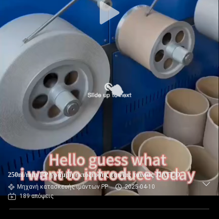
250m/min PP γραμμή εκτόξευσης ταινίας ταινίας JIATUO
Μηχανή κατασκευής ιμάντων PP
2025-04-10
189 απόψεις